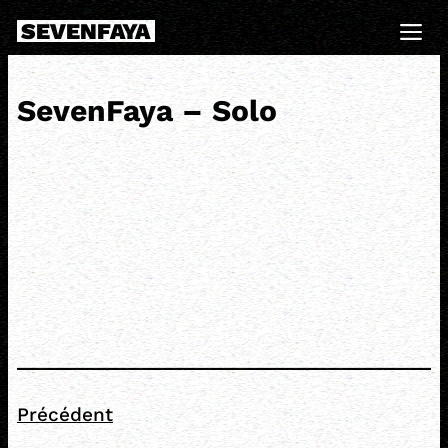
Skip
SEVENFAYA
to
Me
content
SevenFaya – Solo
Précédent