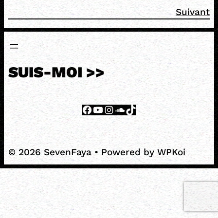
Suivant
SUIS-MOI >>
Facebook
YouTube
Instagram
SoundCloud
TikTok
© 2026 SevenFaya
• Powered by
WPKoi