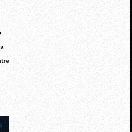
a
ya
ntre