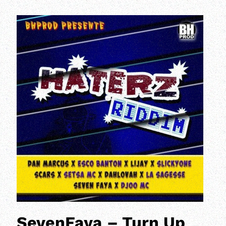
SevenFaya – Turn Up