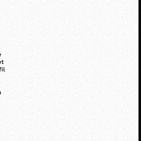
é
et
il
a