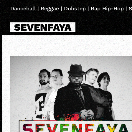
Skip
Dancehall | Reggae | Dubstep | Rap Hip-Hop | S
to
content
SEVENFAYA