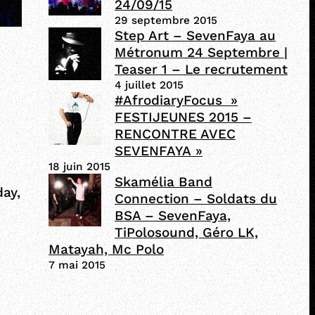
24/09/15
29 septembre 2015
Step Art – SevenFaya au
Métronum 24 Septembre |
Teaser 1 – Le recrutement
4 juillet 2015
#AfrodiaryFocus »
FESTIJEUNES 2015 –
RENCONTRE AVEC
SEVENFAYA »
18 juin 2015
Skamélia Band
ay,
Connection – Soldats du
BSA – SevenFaya,
TiPolosound, Géro LK,
Matayah, Mc Polo
7 mai 2015