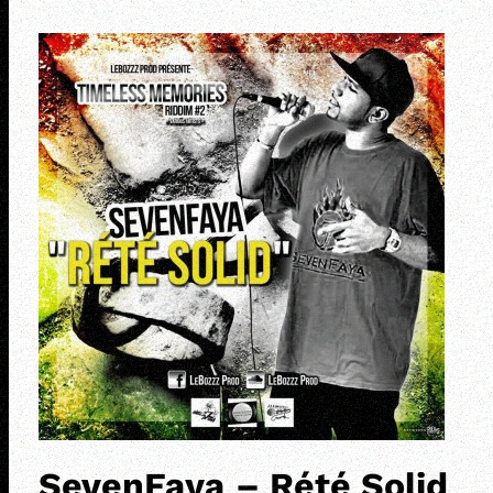
SevenFaya – Rété Solid