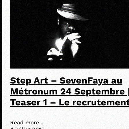
Step Art – SevenFaya au
Métronum 24 Septembre 
Teaser 1 – Le recrutemen
Read more...