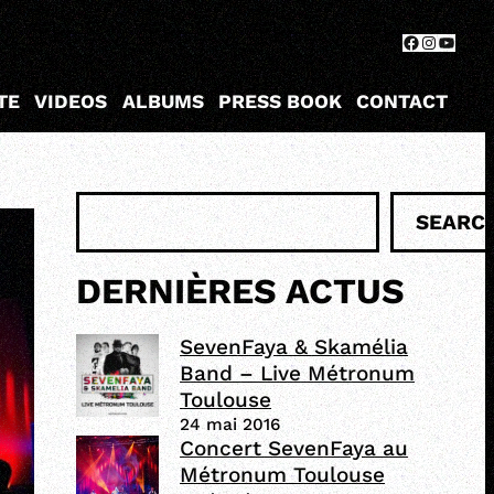
Facebook
Instagr
YouTu
TE
VIDEOS
ALBUMS
PRESS BOOK
CONTACT
R
SEARC
e
c
h
DERNIÈRES ACTUS
e
r
SevenFaya & Skamélia
c
Band – Live Métronum
h
Toulouse
e
24 mai 2016
r
Concert SevenFaya au
Métronum Toulouse