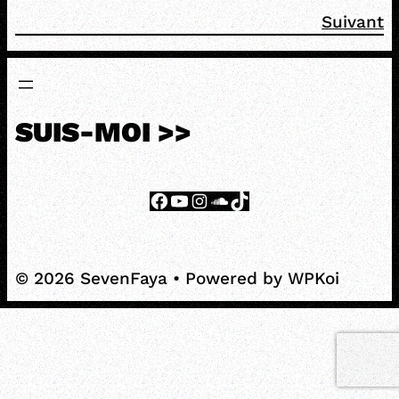
Suivant
SUIS-MOI >>
Facebook
YouTube
Instagram
SoundCloud
TikTok
© 2026 SevenFaya
• Powered by
WPKoi