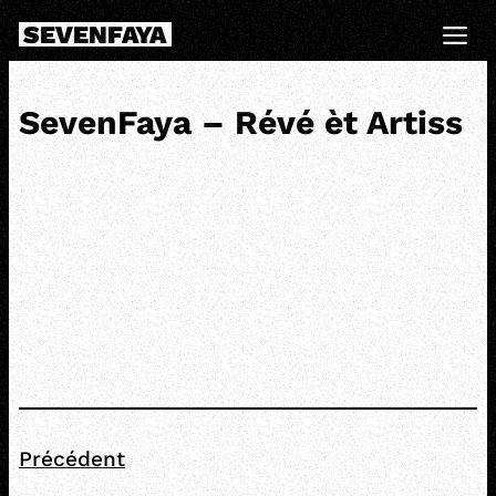
Skip
SEVENFAYA
to
Me
content
SevenFaya – Révé èt Artiss
Précédent