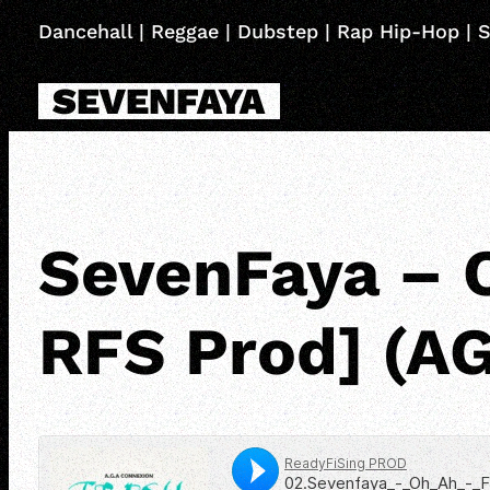
Skip
Dancehall | Reggae | Dubstep | Rap Hip-Hop | S
to
content
SEVENFAYA
SevenFaya – 
RFS Prod] (A