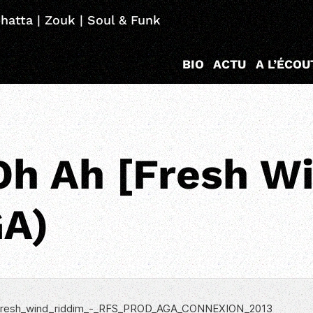
hatta | Zouk | Soul & Funk
BIO
ACTU
A L’ÉCOU
Oh Ah [Fresh W
GA)