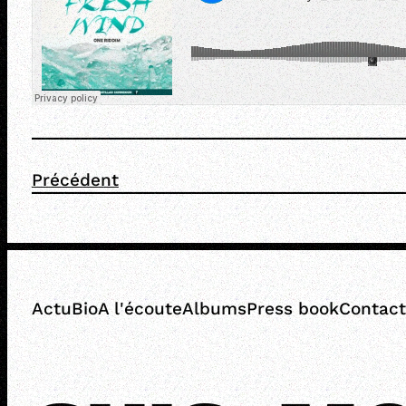
Précédent
Actu
Bio
A l'écoute
Albums
Press book
Contact