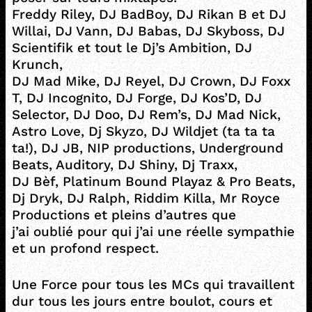
Freddy Riley, DJ BadBoy, DJ Rikan B et DJ
Willai, DJ Vann, DJ Babas, DJ Skyboss, DJ
Scientifik et tout le Dj’s Ambition, DJ
Krunch,
DJ Mad Mike, DJ Reyel, DJ Crown, DJ Foxx
T, DJ Incognito, DJ Forge, DJ Kos’D, DJ
Selector, DJ Doo, DJ Rem’s, DJ Mad Nick,
Astro Love, Dj Skyzo, DJ Wildjet (ta ta ta
ta!), DJ JB, NIP productions, Underground
Beats, Auditory, DJ Shiny, Dj Traxx,
DJ Bèf, Platinum Bound Playaz & Pro Beats,
Dj Dryk, DJ Ralph, Riddim Killa, Mr Royce
Productions et pleins d’autres que
j’ai oublié pour qui j’ai une réelle sympathie
et un profond respect.
Une Force pour tous les MCs qui travaillent
dur tous les jours entre boulot, cours et