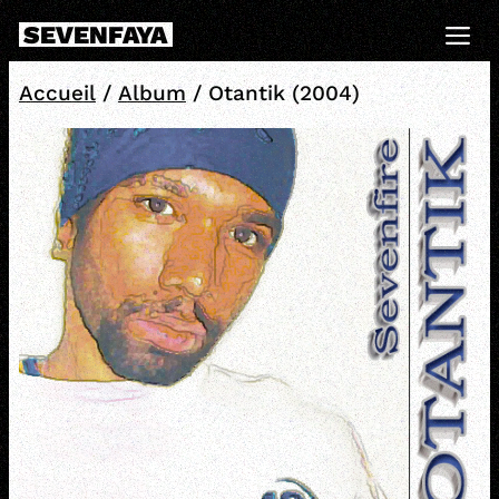
Skip
SEVENFAYA
to
Me
content
Accueil
/
Album
/ Otantik (2004)