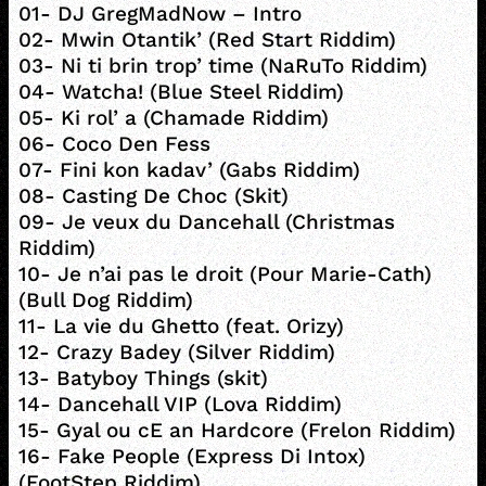
01- DJ GregMadNow – Intro
02- Mwin Otantik’ (Red Start Riddim)
03- Ni ti brin trop’ time (NaRuTo Riddim)
04- Watcha! (Blue Steel Riddim)
05- Ki rol’ a (Chamade Riddim)
06- Coco Den Fess
07- Fini kon kadav’ (Gabs Riddim)
08- Casting De Choc (Skit)
09- Je veux du Dancehall (Christmas
Riddim)
10- Je n’ai pas le droit (Pour Marie-Cath)
(Bull Dog Riddim)
11- La vie du Ghetto (feat. Orizy)
12- Crazy Badey (Silver Riddim)
13- Batyboy Things (skit)
14- Dancehall VIP (Lova Riddim)
15- Gyal ou cE an Hardcore (Frelon Riddim)
16- Fake People (Express Di Intox)
(FootStep Riddim)