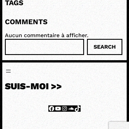
TAGS
COMMENTS
Aucun commentaire à afficher.
R
SEARCH
e
c
h
e
r
c
SUIS-MOI >>
h
e
Facebook
YouTube
Instagram
SoundCloud
TikTok
r